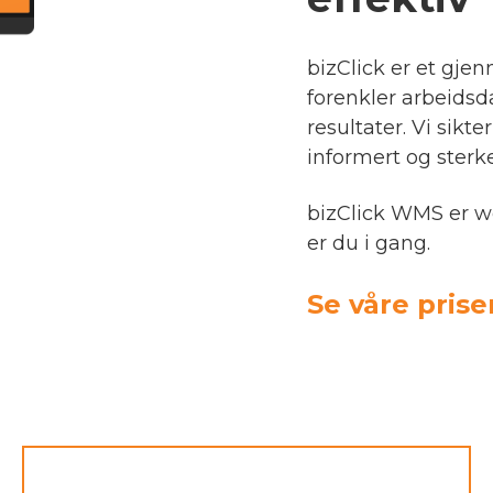
bizClick er et gj
forenkler arbeidsda
resultater. Vi sikt
informert og sterke
bizClick WMS er we
er du i gang.
Se våre prise