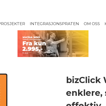
ROSJEKTER
INTEGRASJONSPRATEN
OM OSS
bizClic
enklere,
effektiv