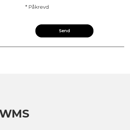
* Påkrevd
Send
k WMS