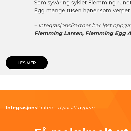
Som syvåring syklet Flemming rundt 
Egg mange tusen høner som verper 
– IntegrasjonsPartner har løst oppga
Flemming Larsen, Flemming Egg 
LES MER
Integrasjons
Praten
– dykk litt dypere